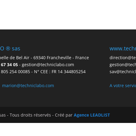
O ® sas
www.tech
elle de Bel Air - 69340 Francheville - France
direction@t
8 67 34 05
- gestion@techniclabo.com
gestion@tec
 805 254 00085 - N° CEE : FR 14 344805254
sav@technic
:
marion@techniclabo.com
A votre serv
as - Tous droits réservés - Créé par
Agence LEADLIST