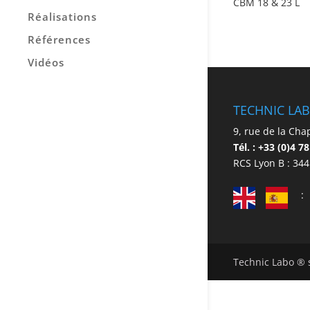
CBM 18 & 23 L
Réalisations
Références
Vidéos
TECHNIC LAB
9, rue de la Chap
Tél. : +33 (0)4 7
RCS Lyon B : 344
Technic Labo ® s