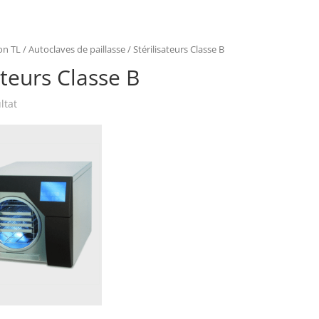
on TL
/
Autoclaves de paillasse
/ Stérilisateurs Classe B
ateurs Classe B
ltat