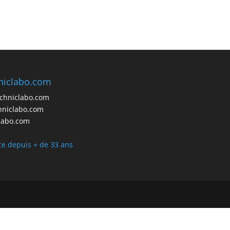
niclabo.com
echniclabo.com
hniclabo.com
labo.com
ice depuis + de 33 ans