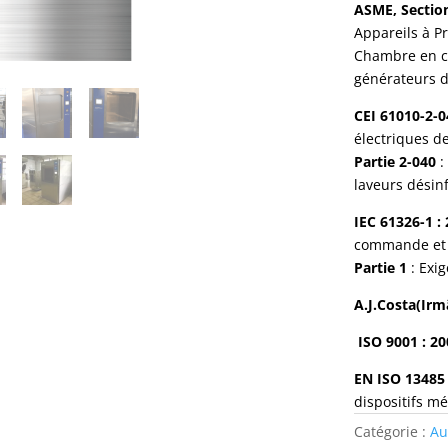
ASME, Section 
Appareils à P
Chambre en co
générateurs d
CEI 61010-2-0
électriques d
Partie 2-040
:
laveurs désinf
IEC 61326-1 : 
commande et d
Partie 1
: Exi
A.J.Costa(Irm
ISO 9001 : 2
EN ISO 13485 
dispositifs m
Catégorie :
Au