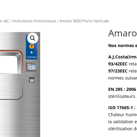
on AJC
/
Autoclaves Horizontaux
/ Amaro 5000 Porte Verticale
Amaro 
Nos normes et
A.J.Costa(Irm
93/42EEC
rela
97/23EEC
rela
normes suivan
EN 285 : 2006
stérilisateurs.
ISO 17665-1 :
Chaleur humi
la validation 
stérilisation 