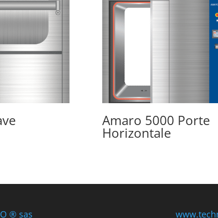
ave
Amaro 5000 Porte
Horizontale
O ® sas
www.tech